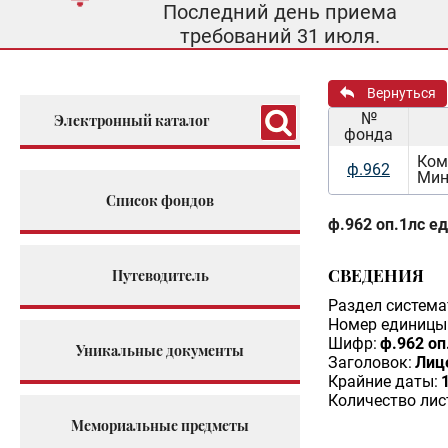
Последний день приема
требований 31 июля.
Вернуться
№
Электронный каталог
фонда
Ком
ф.962
Мин
Список фондов
ф.962 оп.1лс ед
СВЕДЕНИЯ
Путеводитель
Раздел система
Номер единицы 
Шифр:
ф.962 оп
Уникальные документы
Заголовок:
Лице
Крайние даты:
Количество лис
Мемориальные предметы