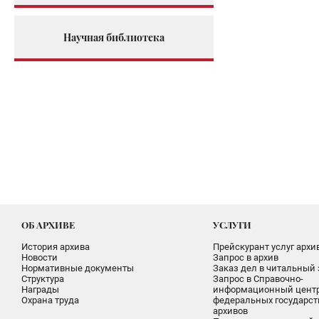
Научная библиотека
ОБ АРХИВЕ
УСЛУГИ
История архива
Прейскурант услуг архи
Новости
Запрос в архив
Нормативные документы
Заказ дел в читальный 
Структура
Запрос в Справочно-
Награды
информационный цент
Охрана труда
федеральных государс
архивов