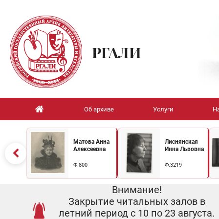
РГАЛИ
Об архиве
Услуги
Н
Матова Анна
Лиснянская
Алексеевна
Инна Львовна
Ф.800
Ф.3219
Внимание!
Закрытие читальных залов в
летний период с 10 по 23 августа.