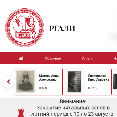
РГАЛИ
Об архиве
Услуги
Н
Матова Анна
Лиснянская
Алексеевна
Инна Львовна
Ф.800
Ф.3219
Внимание!
Закрытие читальных залов в
летний период с 10 по 23 августа.