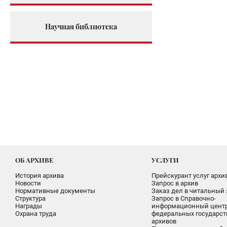
Научная библиотека
ОБ АРХИВЕ
УСЛУГИ
История архива
Прейскурант услуг архи
Новости
Запрос в архив
Нормативные документы
Заказ дел в читальный 
Структура
Запрос в Справочно-
Награды
информационный цент
Охрана труда
федеральных государс
архивов