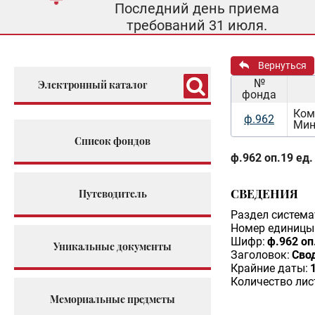
Последний день приема
требований 31 июля.
Вернуться
№
Электронный каталог
фонда
Ком
ф.962
Мин
Список фондов
ф.962 оп.19 ед.
СВЕДЕНИЯ
Путеводитель
Раздел система
Номер единицы 
Шифр:
ф.962 оп
Уникальные документы
Заголовок:
Сво
Крайние даты:
Количество лис
Мемориальные предметы