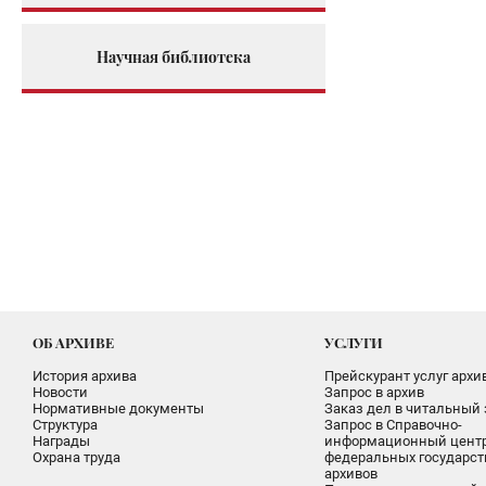
Научная библиотека
ОБ АРХИВЕ
УСЛУГИ
История архива
Прейскурант услуг архи
Новости
Запрос в архив
Нормативные документы
Заказ дел в читальный 
Структура
Запрос в Справочно-
Награды
информационный цент
Охрана труда
федеральных государс
архивов