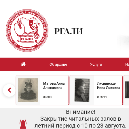
РГАЛИ
Об архиве
Услуги
Н
Матова Анна
Лиснянская
Алексеевна
Инна Львовна
Ф.800
Ф.3219
Внимание!
Закрытие читальных залов в
летний период с 10 по 23 августа.