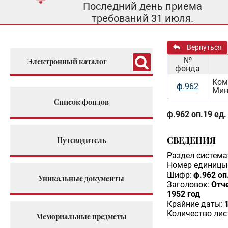
Последний день приема
требований 31 июля.
Вернуться
№
Электронный каталог
фонда
Ком
ф.962
Мин
Список фондов
ф.962 оп.19 ед.
СВЕДЕНИЯ
Путеводитель
Раздел система
Номер единицы 
Шифр:
ф.962 оп
Уникальные документы
Заголовок:
Отч
1952 год
Крайние даты:
Количество лис
Мемориальные предметы