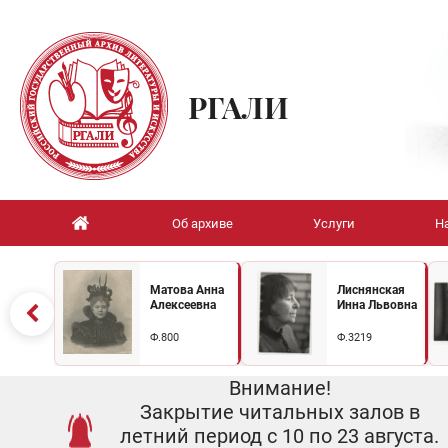
РГАЛИ
Об архиве
Услуги
Н
Матова Анна
Лиснянская
Алексеевна
Инна Львовна
Ф.800
Ф.3219
Внимание!
Закрытие читальных залов в
летний период с 10 по 23 августа.