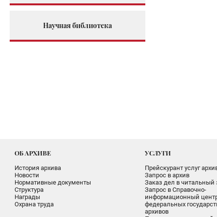
Научная библиотека
ОБ АРХИВЕ
УСЛУГИ
История архива
Прейскурант услуг архи
Новости
Запрос в архив
Нормативные документы
Заказ дел в читальный 
Структура
Запрос в Справочно-
Награды
информационный цент
Охрана труда
федеральных государс
архивов