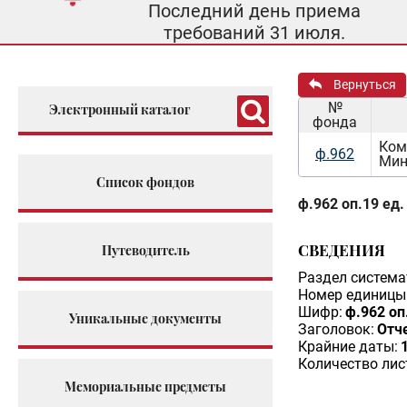
Последний день приема
требований 31 июля.
Вернуться
№
Электронный каталог
фонда
Ком
ф.962
Мин
Список фондов
ф.962 оп.19 ед.
СВЕДЕНИЯ
Путеводитель
Раздел система
Номер единицы 
Шифр:
ф.962 оп
Уникальные документы
Заголовок:
Отч
Крайние даты:
Количество лис
Мемориальные предметы