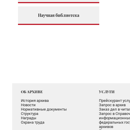
Научная библиотека
ОБ АРХИВЕ
УСЛУГИ
История архива
Прейскурант услу
Новости
Запрос в архив
Нормативные документы
Заказ дел в чит
Структура
Запрос в Справоч
Награды
информационный
Охрана труда
федеральных гос
архивов