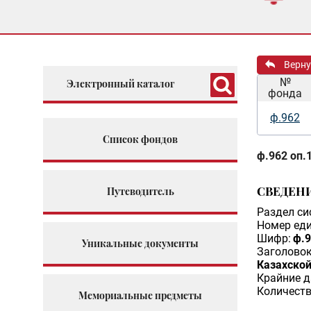
Верну
№
Электронный каталог
фонда
ф.962
Список фондов
ф.962 оп.1
СВЕДЕН
Путеводитель
Раздел си
Номер еди
Шифр:
ф.9
Уникальные документы
Заголовок
Казахско
Крайние д
Количеств
Мемориальные предметы