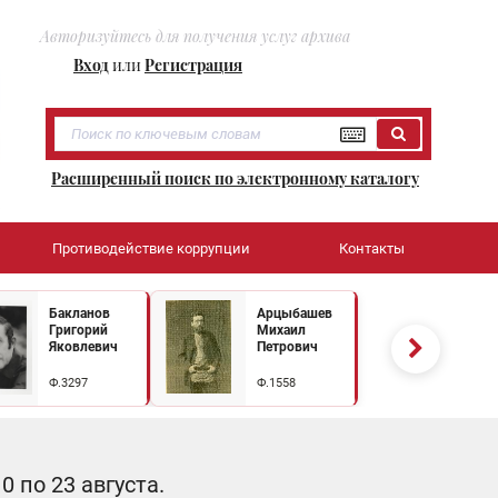
Авторизуйтесь для получения услуг архива
Вход
или
Регистрация
Расширенный поиск по электронному каталогу
Противодействие коррупции
Контакты
Бакланов
Арцыбашев
Григорий
Михаил
Яковлевич
Петрович
Ф.3297
Ф.1558
 по 23 августа.