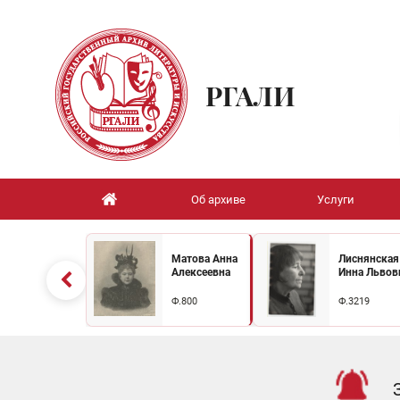
РГАЛИ
Об архиве
Услуги
Матова Анна
Лиснянская
Алексеевна
Инна Львов
Ф.800
Ф.3219