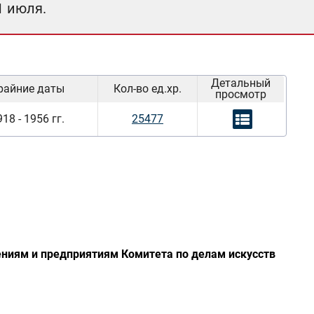
1 июля.
Детальный
райние даты
Кол-во ед.хр.
просмотр
18 - 1956 гг.
25477
ениям и предприятиям Комитета по делам искусств