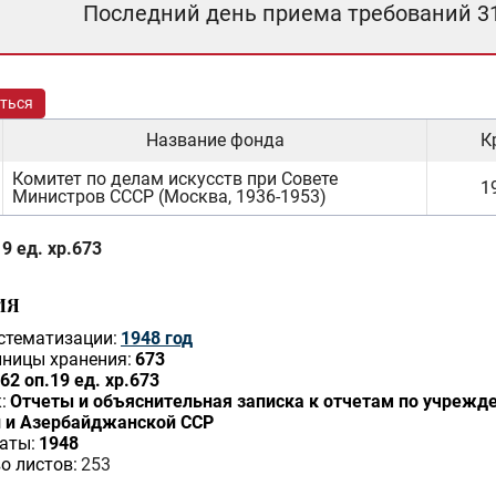
Последний день приема требований 3
ться
Название фонда
К
Комитет по делам искусств при Совете
19
Министров СССР (Москва, 1936-1953)
9 ед. хр.673
ИЯ
стематизации:
1948 год
ницы хранения:
673
62 оп.19 ед. хр.673
:
Отчеты и объяснительная записка к отчетам по учрежд
й и Азербайджанской ССР
аты:
1948
о листов:
253