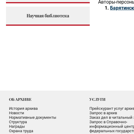
Авторы-персон
Барятинск
Научная библиотека
ОБ АРХИВЕ
УСЛУГИ
История архива
Прейскурант услуг архи
Новости
Запрос в архив
Нормативные документы
Заказ дел в читальный 
Структура
Запрос в Справочно-
Награды
информационный цент
Охрана труда
федеральных государс