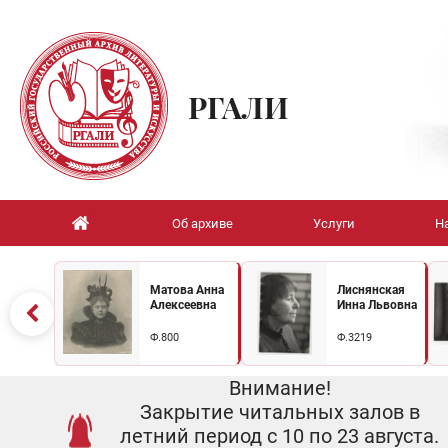
РГАЛИ
Об архиве
Услуги
Н
Матова Анна
Лиснянская
Алексеевна
Инна Львовна
Ф.800
Ф.3219
Внимание!
Закрытие читальных залов в
летний период с 10 по 23 августа.