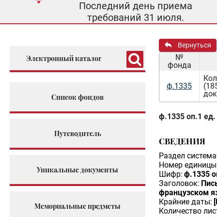
Последний день приема
требований 31 июля.
Вернуться
№
Электронный каталог
фонда
Кол
ф.1335
(18
док
Список фондов
ф.1335 оп.1 ед.
Путеводитель
СВЕДЕНИЯ
Раздел система
Номер единицы 
Уникальные документы
Шифр:
ф.1335 о
Заголовок:
Пис
французском я
Крайние даты:
Мемориальные предметы
Количество лис