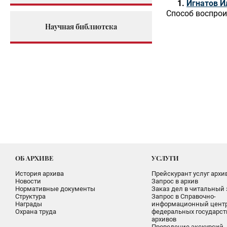
Игнатов И
Способ воспрои
Научная библиотека
ОБ АРХИВЕ
УСЛУГИ
История архива
Прейскурант услуг архи
Новости
Запрос в архив
Нормативные документы
Заказ дел в читальный 
Структура
Запрос в Справочно-
Награды
информационный цент
Охрана труда
федеральных государс
архивов
Проведение экскурсий