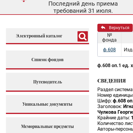
Последний день приема
требований 31 июля.
Вернуться
№
Электронный каталог
фонда
ф.608
Изд
Список фондов
ф.608 оп.1 ед. 
СВЕДЕНИЯ
Путеводитель
Раздел система
Номер единицы 
Шифр:
ф.608 оп
Уникальные документы
Заголовок:
Игна
Чулкова Георг
Крайние даты:
Количество лис
Мемориальные предметы
Авторы-персон