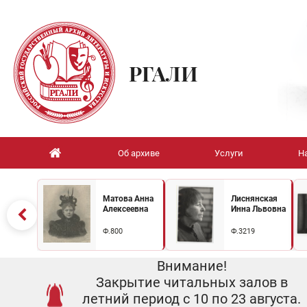
РГАЛИ
Об архиве
Услуги
Н
Матова Анна
Лиснянская
Алексеевна
Инна Львовна
Ф.800
Ф.3219
Внимание!
Закрытие читальных залов в
летний период с 10 по 23 августа.