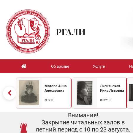
РГАЛИ
Об архиве
Услуги
Н
Матова Анна
Лиснянская
Алексеевна
Инна Львовна
Ф.800
Ф.3219
Внимание!
Закрытие читальных залов в
летний период с 10 по 23 августа.