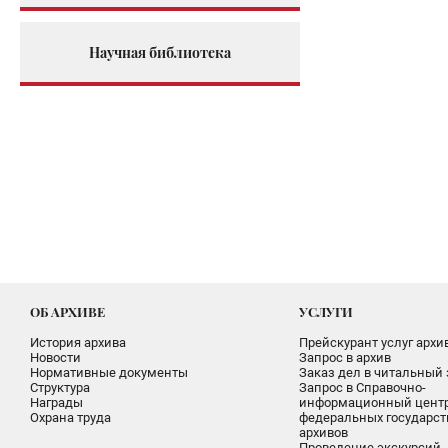
Научная библиотека
ОБ АРХИВЕ
УСЛУГИ
История архива
Прейскурант услуг архи
Новости
Запрос в архив
Нормативные документы
Заказ дел в читальный 
Структура
Запрос в Справочно-
Награды
информационный цент
Охрана труда
федеральных государс
архивов
Проведение экскурсий