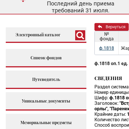
Последний день приема
требований 31 июля.
Вернуться
№
Электронный каталог
фонда
ф.1818
Жар
Список фондов
ф.1818 оп.1 ед.
СВЕДЕНИЯ
Путеводитель
Раздел система
Номер единицы 
Шифр:
ф.1818 о
Уникальные документы
Заголовок:
"Вст
орлы", "Паренек
Крайние даты:
Количество лис
Мемориальные предметы
Способ воспрои