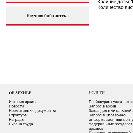
Крайние даты:
Количество лис
Научная библиотека
ОБ АРХИВЕ
УСЛУГИ
История архива
Прейскурант услуг архи
Новости
Запрос в архив
Нормативные документы
Заказ дел в читальный 
Структура
Запрос в Справочно-
Награды
информационный цент
Охрана труда
федеральных государс
архивов
Проведение экскурсий