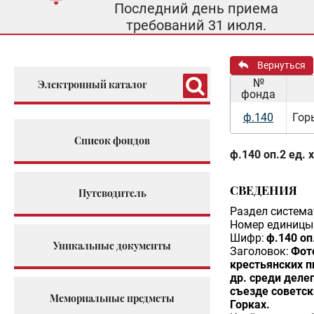
Последний день приема
требований 31 июля.
Вернуться
№
Электронный каталог
фонда
ф.140
Гор
Список фондов
ф.140 оп.2 ед. 
СВЕДЕНИЯ
Путеводитель
Раздел система
Номер единицы 
Шифр:
ф.140 оп
Уникальные документы
Заголовок:
Фото
крестьянских п
др. среди делег
съезде советск
Мемориальные предметы
Горках.