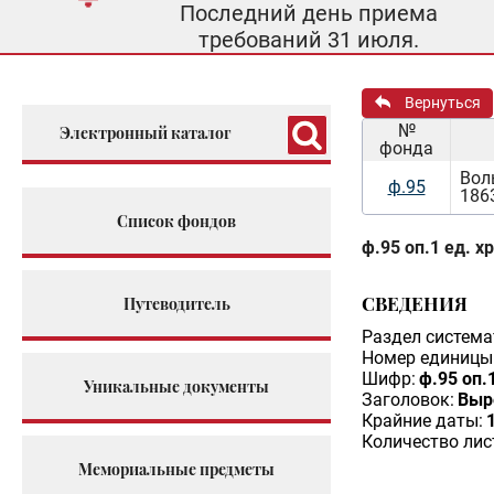
Последний день приема
требований 31 июля.
Вернуться
№
Электронный каталог
фонда
Вол
ф.95
186
Список фондов
ф.95 оп.1 ед. х
СВЕДЕНИЯ
Путеводитель
Раздел система
Номер единицы 
Шифр:
ф.95 оп.
Уникальные документы
Заголовок:
Выре
Крайние даты:
Количество лис
Мемориальные предметы