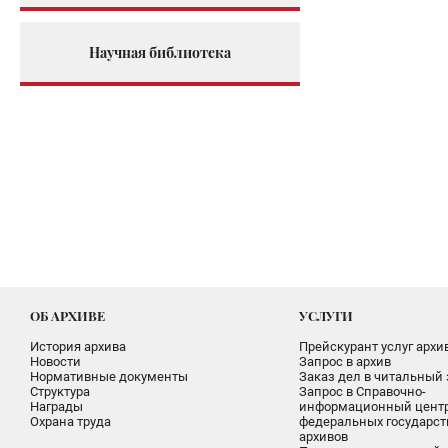
Научная библиотека
ОБ АРХИВЕ
УСЛУГИ
История архива
Прейскурант услуг архи
Новости
Запрос в архив
Нормативные документы
Заказ дел в читальный 
Структура
Запрос в Справочно-
Награды
информационный цент
Охрана труда
федеральных государс
архивов