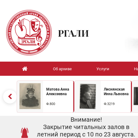
РГАЛИ
Об архиве
Услуги
Н
Матова Анна
Лиснянская
Алексеевна
Инна Львовна
Ф.800
Ф.3219
Внимание!
Закрытие читальных залов в
летний период с 10 по 23 августа.