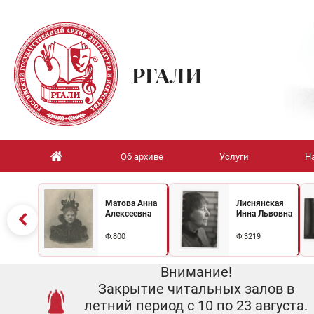
РГАЛИ
Об архиве
Услуги
Н
Матова Анна
Лиснянская
Алексеевна
Инна Львовна
Ф.800
Ф.3219
Внимание!
Закрытие читальных залов в
летний период с 10 по 23 августа.