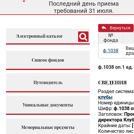
Последний день приема
требований 31 июля.
Вернуться
№
Электронный каталог
фонда
Виш
ф.1038
дра
Список фондов
ф.1038 оп.1 ед.
СВЕДЕНИЯ
Путеводитель
Раздел система
клубы
Номер единицы 
Уникальные документы
Шифр:
ф.1038 о
Заголовок:
Про
директора Клуб
Крайние даты:
Мемориальные предметы
Количество лис