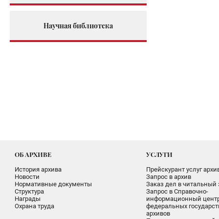
Научная библиотека
ОБ АРХИВЕ
УСЛУГИ
История архива
Прейскурант услуг архи
Новости
Запрос в архив
Нормативные документы
Заказ дел в читальный 
Структура
Запрос в Справочно-
Награды
информационный цент
Охрана труда
федеральных государс
архивов