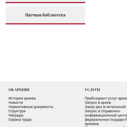
Научная библиотека
ОБ АРХИВЕ
УСЛУГИ
История архива
Прейскурант услуг архи
Новости
Запрос в архив
Нормативные документы
Заказ дел в читальный 
Структура
Запрос в Справочно-
Награды
информационный цент
Охрана труда
федеральных государс
архивов