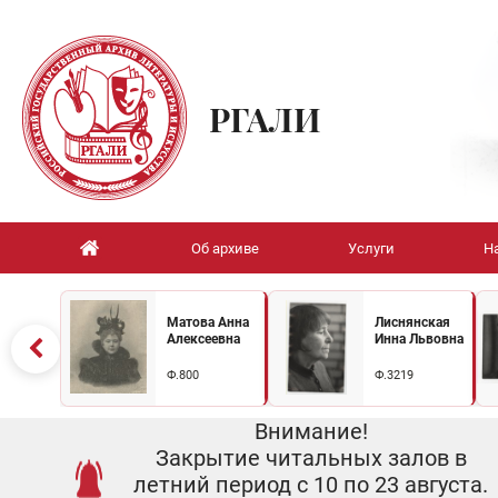
РГАЛИ
Об архиве
Услуги
Н
Матова Анна
Лиснянская
Алексеевна
Инна Львовна
Ф.800
Ф.3219
Внимание!
Закрытие читальных залов в
летний период с 10 по 23 августа.