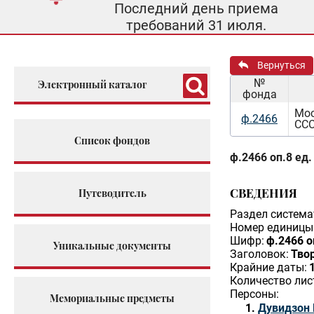
Последний день приема
требований 31 июля.
Вернуться
№
Электронный каталог
фонда
Мос
ф.2466
ССС
Список фондов
ф.2466 оп.8 ед.
СВЕДЕНИЯ
Путеводитель
Раздел система
Номер единицы 
Шифр:
ф.2466 о
Уникальные документы
Заголовок:
Твор
Крайние даты:
Количество лис
Персоны:
Мемориальные предметы
Дувидзон 