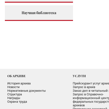
Научная библиотека
ОБ АРХИВЕ
УСЛУГИ
История архива
Прейскурант услуг архи
Новости
Запрос в архив
Нормативные документы
Заказ дел в читальный 
Структура
Запрос в Справочно-
Награды
информационный цент
Охрана труда
федеральных государс
архивов
Проведение экскурсий