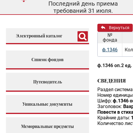
Последний день приема
требований 31 июля.
Вернуться
№
Электронный каталог
фонда
ф.1346
Кол
Список фондов
ф.1346 оп.2 ед.
СВЕДЕНИЯ
Путеводитель
Раздел система
Номер единицы 
Шифр:
ф.1346 о
Уникальные документы
Заголовок:
Вах
Повести в стих
Крайние даты:
Количество лис
Мемориальные предметы