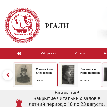
РГАЛИ
Об архиве
Услуги
Н
Матова Анна
Лиснянская
Алексеевна
Инна Львовна
Ф.800
Ф.3219
Внимание!
Закрытие читальных залов в
летний период с 10 по 23 августа.