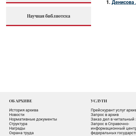
Денисова
Научная библиотека
ОБ АРХИВЕ
УСЛУГИ
История архива
Прейскурант услуг архи
Новости
Запрос в архив
Нормативные документы
Заказ дел в читальный 
Структура
Запрос в Справочно-
Награды
информационный цент
Охрана труда
федеральных государс