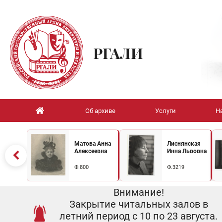
РГАЛИ
Об архиве
Услуги
Н
Матова Анна
Лиснянская
Алексеевна
Инна Львовна
Ф.800
Ф.3219
Внимание!
Закрытие читальных залов в
летний период с 10 по 23 августа.