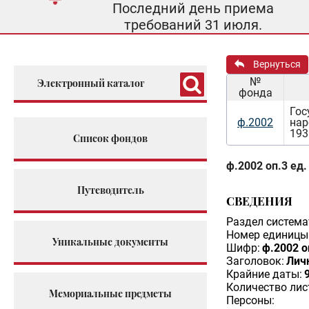
Последний день приема
требований 31 июля.
Вернуться
№
Электронный каталог
фонда
Гос
ф.2002
нар
193
Список фондов
ф.2002 оп.3 ед.
Путеводитель
СВЕДЕНИЯ
Раздел система
Номер единицы 
Уникальные документы
Шифр:
ф.2002 о
Заголовок:
Лич
Крайние даты:
Количество лис
Мемориальные предметы
Персоны: