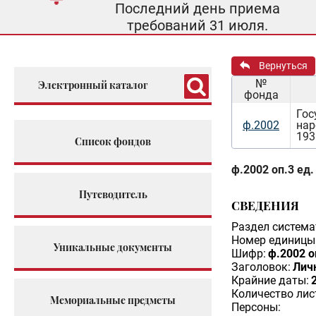
Последний день приема
требований 31 июля.
Вернуться
№
Электронный каталог
фонда
Гос
ф.2002
нар
193
Список фондов
ф.2002 оп.3 ед.
Путеводитель
СВЕДЕНИЯ
Раздел система
Номер единицы 
Уникальные документы
Шифр:
ф.2002 о
Заголовок:
Личн
Крайние даты:
Количество лис
Мемориальные предметы
Персоны: