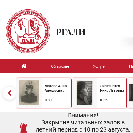
РГАЛИ
Об архиве
Услуги
Н
Матова Анна
Лиснянская
Алексеевна
Инна Львовна
Ф.800
Ф.3219
Внимание!
Закрытие читальных залов в
летний период с 10 по 23 августа.