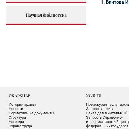
Винтова И
Научная библиотека
ОБ АРХИВЕ
УСЛУГИ
История архива
Прейскурант услуг архи
Новости
Запрос в архив
Нормативные документы
Заказ дел в читальный 
Структура
Запрос в Справочно-
Награды
информационный цент
Охрана труда
федеральных государс