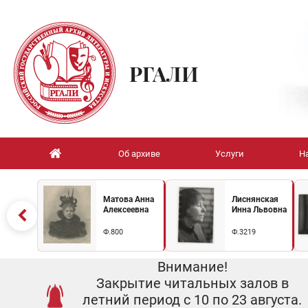
РГАЛИ
Об архиве
Услуги
Н
Матова Анна
Лиснянская
Алексеевна
Инна Львовна
Ф.800
Ф.3219
Внимание!
Закрытие читальных залов в
летний период с 10 по 23 августа.