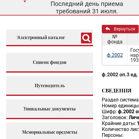
Последний день приема
требований 31 июля.
Вернуться
№
Электронный каталог
фонда
Гос
ф.2002
нар
193
Список фондов
ф.2002 оп.3 ед.
Путеводитель
СВЕДЕНИЯ
Раздел система
Номер единицы 
Уникальные документы
Шифр:
ф.2002 о
Заголовок:
Личн
Крайние даты:
Количество лис
Мемориальные предметы
Персоны: