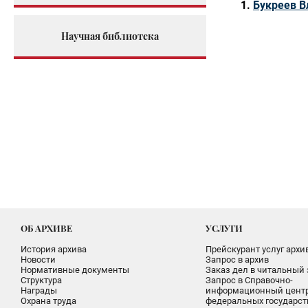
Букреев В
Научная библиотека
ОБ АРХИВЕ
УСЛУГИ
История архива
Прейскурант услуг архи
Новости
Запрос в архив
Нормативные документы
Заказ дел в читальный 
Структура
Запрос в Справочно-
Награды
информационный цент
Охрана труда
федеральных государс