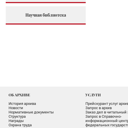
Научная библиотека
ОБ АРХИВЕ
УСЛУГИ
История архива
Прейскурант услуг архи
Новости
Запрос в архив
Нормативные документы
Заказ дел в читальный 
Структура
Запрос в Справочно-
Награды
информационный цент
Охрана труда
федеральных государс