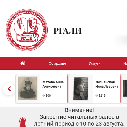
РГАЛИ
Об архиве
Услуги
Н
Матова Анна
Лиснянская
Алексеевна
Инна Львовна
Ф.800
Ф.3219
Внимание!
Закрытие читальных залов в
летний период с 10 по 23 августа.