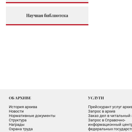
Научная библиотека
ОБ АРХИВЕ
УСЛУГИ
История архива
Прейскурант услуг архи
Новости
Запрос в архив
Нормативные документы
Заказ дел в читальный 
Структура
Запрос в Справочно-
Награды
информационный цент
Охрана труда
федеральных государс