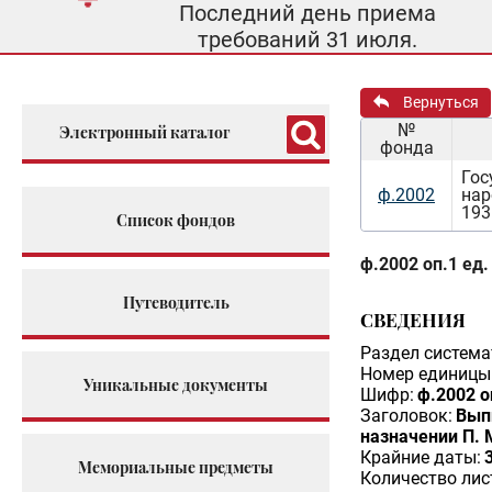
Последний день приема
требований 31 июля.
Вернуться
№
Электронный каталог
фонда
Гос
ф.2002
нар
193
Список фондов
ф.2002 оп.1 ед.
Путеводитель
СВЕДЕНИЯ
Раздел система
Номер единицы 
Уникальные документы
Шифр:
ф.2002 о
Заголовок:
Вып
назначении П. 
Крайние даты:
Мемориальные предметы
Количество лис