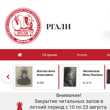
РГАЛИ
Об архиве
Услуги
Н
Матова Анна
Лиснянская
Алексеевна
Инна Львовна
Ф.800
Ф.3219
Внимание!
Закрытие читальных залов в
летний период с 10 по 23 августа.