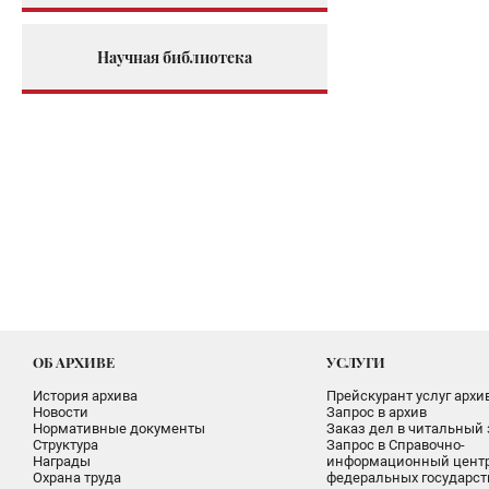
Научная библиотека
ОБ АРХИВЕ
УСЛУГИ
История архива
Прейскурант услуг архи
Новости
Запрос в архив
Нормативные документы
Заказ дел в читальный 
Структура
Запрос в Справочно-
Награды
информационный цент
Охрана труда
федеральных государс