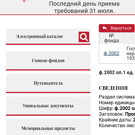
Последний день приема
требований 31 июля.
Вернуться
№
Электронный каталог
фонда
Гос
ф.2002
нар
193
Список фондов
ф.2002 оп.1 ед.
Путеводитель
СВЕДЕНИЯ
Раздел система
Номер единицы 
Уникальные документы
Шифр:
ф.2002 о
Заголовок:
Про
Крайние даты:
Количество лис
Мемориальные предметы