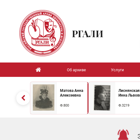
РГАЛИ
Об архиве
Услуги
Матова Анна
Лиснянская
Алексеевна
Инна Львов
Ф.800
Ф.3219