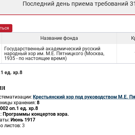
Последний день приема требований 3
ться
Название фонда
К
Государственный академический русский
народный хор им. М.Е. Пятницкого (Москва,
1935 - по настоящее время)
1 ед. хр.8
ИЯ
стематизации:
Крестьянский хор под руководством М.Е. П
ницы хранения:
8
002 оп.1 ед. хр.8
:
Программы концертов хора.
аты:
Июнь 1917
о листов:
3