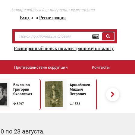
Авторизуйтесь для получения услуг архива
Вход
или
Регистрация
Расширенный поиск по электронному каталогу
Противодействие коррупции
Контакты
Бакланов
Арцыбашев
Григорий
Михаил
Яковлевич
Петрович
Ф.3297
Ф.1558
 по 23 августа.