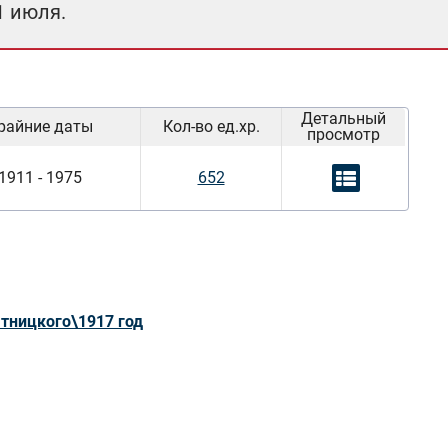
1 июля.
Детальный
райние даты
Кол-во ед.хр.
просмотр
1911 - 1975
652
ятницкого\1917 год