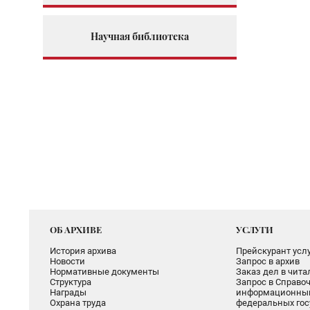
Научная библиотека
ОБ АРХИВЕ
УСЛУГИ
История архива
Прейскурант услу
Новости
Запрос в архив
Нормативные документы
Заказ дел в чит
Структура
Запрос в Справоч
Награды
информационный
Охрана труда
федеральных гос