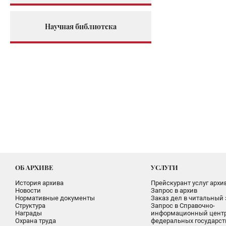
Научная библиотека
ОБ АРХИВЕ
УСЛУГИ
История архива
Прейскурант услуг архи
Новости
Запрос в архив
Нормативные документы
Заказ дел в читальный 
Структура
Запрос в Справочно-
Награды
информационный цент
Охрана труда
федеральных государс