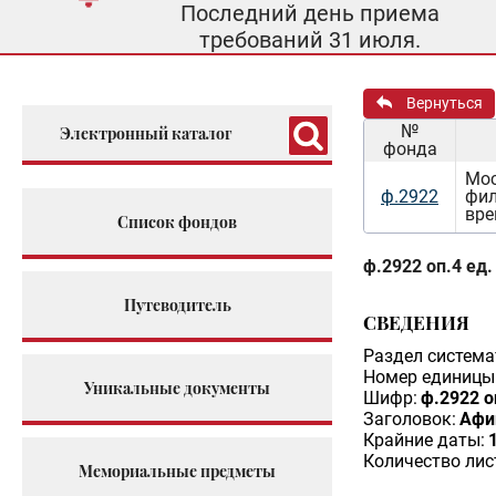
Последний день приема
требований 31 июля.
Вернуться
№
Электронный каталог
фонда
Мос
ф.2922
фил
вре
Список фондов
ф.2922 оп.4 ед.
Путеводитель
СВЕДЕНИЯ
Раздел система
Номер единицы 
Уникальные документы
Шифр:
ф.2922 о
Заголовок:
Афи
Крайние даты:
Количество лис
Мемориальные предметы