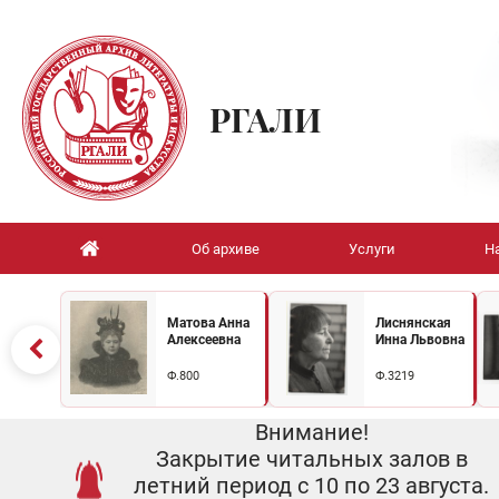
РГАЛИ
Об архиве
Услуги
Н
Матова Анна
Лиснянская
Алексеевна
Инна Львовна
Ф.800
Ф.3219
Внимание!
Закрытие читальных залов в
летний период с 10 по 23 августа.