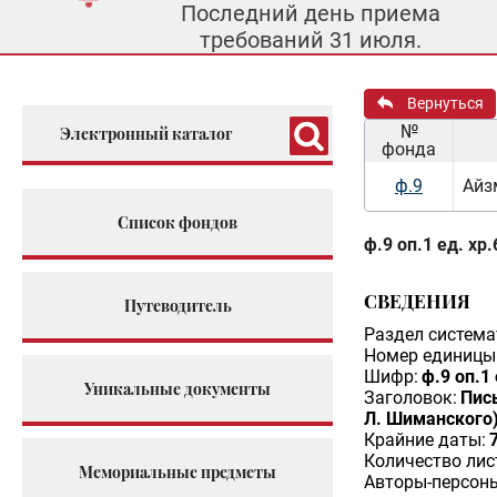
Последний день приема
требований 31 июля.
Вернуться
№
Электронный каталог
фонда
ф.9
Айз
Список фондов
ф.9 оп.1 ед. хр.
СВЕДЕНИЯ
Путеводитель
Раздел система
Номер единицы 
Шифр:
ф.9 оп.1 
Уникальные документы
Заголовок:
Пис
Л. Шиманского)
Крайние даты:
Количество лис
Мемориальные предметы
Авторы-персон