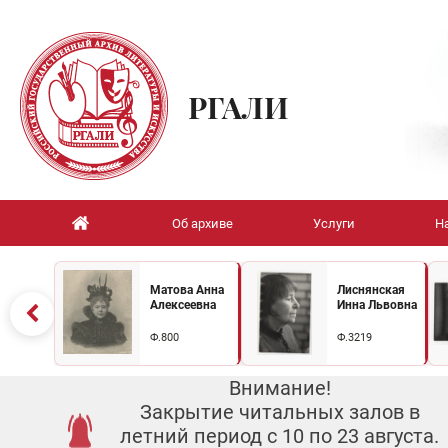
РГАЛИ
Об архиве
Услуги
Н
Матова Анна
Лиснянская
Алексеевна
Инна Львовна
Ф.800
Ф.3219
Внимание!
Закрытие читальных залов в
летний период с 10 по 23 августа.