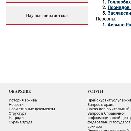
Голлербах
Леонидов 
Заславски
Научная библиотека
Персоны:
Айзман Ра
ОБ АРХИВЕ
УСЛУГИ
История архива
Прейскурант услуг архи
Новости
Запрос в архив
Нормативные документы
Заказ дел в читальный 
Структура
Запрос в Справочно-
Награды
информационный цент
Охрана труда
федеральных государс
архивов
Проведение экскурсий