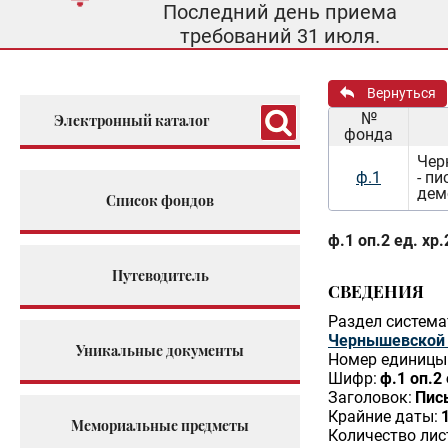
Последний день приема
требований 31 июля.
Вернуться
№
Электронный каталог
фонда
Чер
ф.1
- п
дем
Список фондов
ф.1 оп.2 ед. хр.
Путеводитель
СВЕДЕНИЯ
Раздел система
Чернышевской (
Уникальные документы
Номер единицы 
Шифр:
ф.1 оп.2 
Заголовок:
Пис
Крайние даты:
Мемориальные предметы
Количество лис