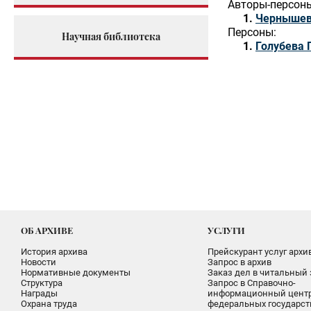
Авторы-персон
Чернышев
Персоны:
Научная библиотека
Голубева 
ОБ АРХИВЕ
УСЛУГИ
История архива
Прейскурант услуг архи
Новости
Запрос в архив
Нормативные документы
Заказ дел в читальный 
Структура
Запрос в Справочно-
Награды
информационный цент
Охрана труда
федеральных государс