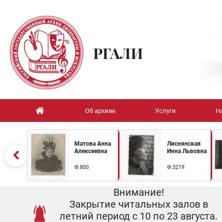
РГАЛИ
Об архиве
Услуги
Н
Матова Анна
Лиснянская
Алексеевна
Инна Львовна
Ф.800
Ф.3219
Внимание!
Закрытие читальных залов в
летний период с 10 по 23 августа.