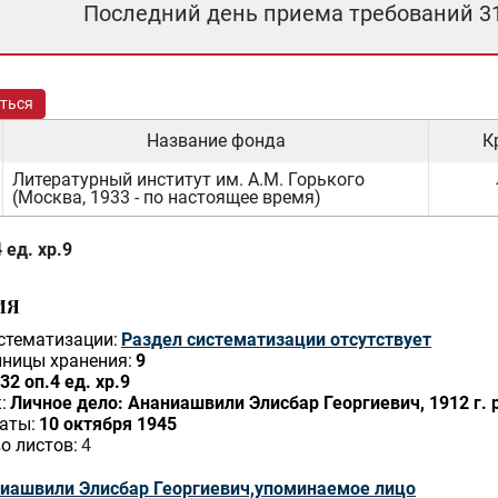
Последний день приема требований 3
ться
Название фонда
К
Литературный институт им. А.М. Горького
(Москва, 1933 - по настоящее время)
 ед. хр.9
ИЯ
стематизации:
Раздел систематизации отсутствует
ницы хранения:
9
32 оп.4 ед. хр.9
:
Личное дело: Ананиашвили Элисбар Георгиевич, 1912 г. р
аты:
10 октября 1945
о листов:
4
иашвили Элисбар Георгиевич,упоминаемое лицо