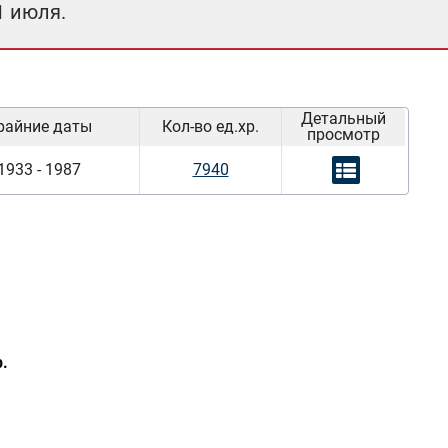
1 июля.
Детальный
райние даты
Кол-во ед.хр.
просмотр
1933 - 1987
7940
.