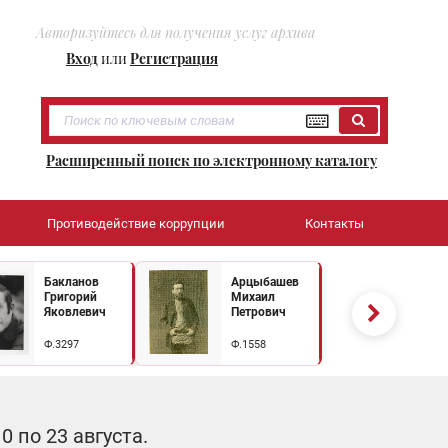
Авторизуйтесь для получения услуг архива
Вход
или
Регистрация
Расширенный поиск по электронному каталогу
Противодействие коррупции
Контакты
Бакланов
Арцыбашев
Григорий
Михаил
Яковлевич
Петрович
Ф.3297
Ф.1558
 по 23 августа.