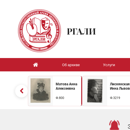
РГАЛИ
Об архиве
Услуги
Матова Анна
Лиснянская
Алексеевна
Инна Львов
Ф.800
Ф.3219