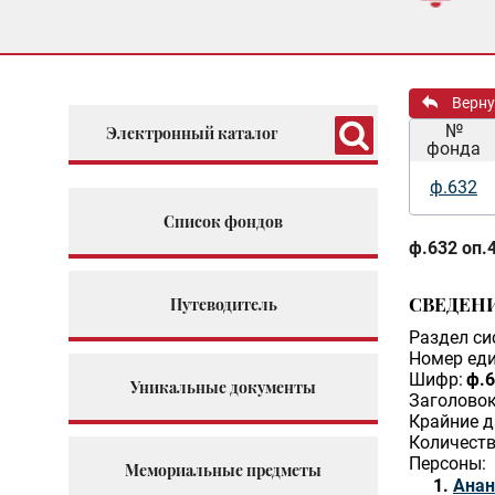
Верну
№
Электронный каталог
фонда
ф.632
Список фондов
ф.632 оп.4
СВЕДЕН
Путеводитель
Раздел си
Номер еди
Шифр:
ф.6
Уникальные документы
Заголовок
Крайние д
Количеств
Персоны:
Мемориальные предметы
Анан