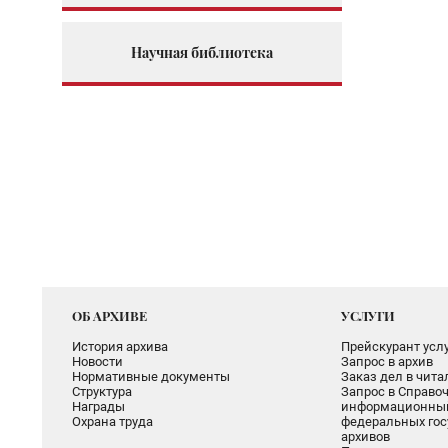
Научная библиотека
ОБ АРХИВЕ
УСЛУГИ
История архива
Прейскурант услу
Новости
Запрос в архив
Нормативные документы
Заказ дел в чит
Структура
Запрос в Справоч
Награды
информационный
Охрана труда
федеральных гос
архивов