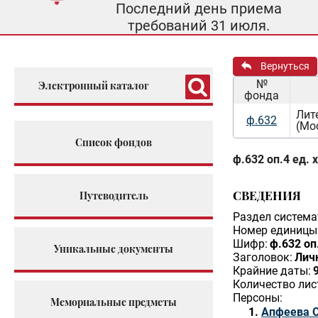
Последний день приема
требований 31 июля.
Вернуться
№
Электронный каталог
фонда
Лит
ф.632
(Мо
Список фондов
ф.632 оп.4 ед. 
СВЕДЕНИЯ
Путеводитель
Раздел система
Номер единицы 
Шифр:
ф.632 оп.
Уникальные документы
Заголовок:
Лич
Крайние даты:
Количество лис
Персоны:
Мемориальные предметы
Апфеева 