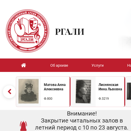
РГАЛИ
Об архиве
Услуги
Н
Матова Анна
Лиснянская
Алексеевна
Инна Львовна
Ф.800
Ф.3219
Внимание!
Закрытие читальных залов в
летний период с 10 по 23 августа.