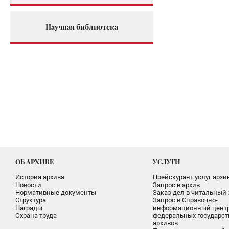
Научная библиотека
ОБ АРХИВЕ
УСЛУГИ
История архива
Прейскурант услуг архи
Новости
Запрос в архив
Нормативные документы
Заказ дел в читальный 
Структура
Запрос в Справочно-
Награды
информационный цент
Охрана труда
федеральных государс
архивов