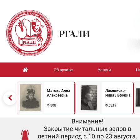
РГАЛИ
Об архиве
Услуги
Н
Матова Анна
Лиснянская
Алексеевна
Инна Львовна
Ф.800
Ф.3219
Внимание!
Закрытие читальных залов в
летний период с 10 по 23 августа.