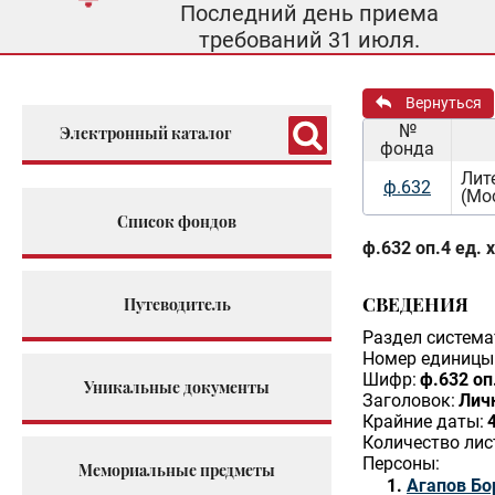
Последний день приема
требований 31 июля.
Вернуться
№
Электронный каталог
фонда
Лит
ф.632
(Мо
Список фондов
ф.632 оп.4 ед. 
СВЕДЕНИЯ
Путеводитель
Раздел система
Номер единицы 
Шифр:
ф.632 оп.
Уникальные документы
Заголовок:
Личн
Крайние даты:
Количество лис
Персоны:
Мемориальные предметы
Агапов Бо