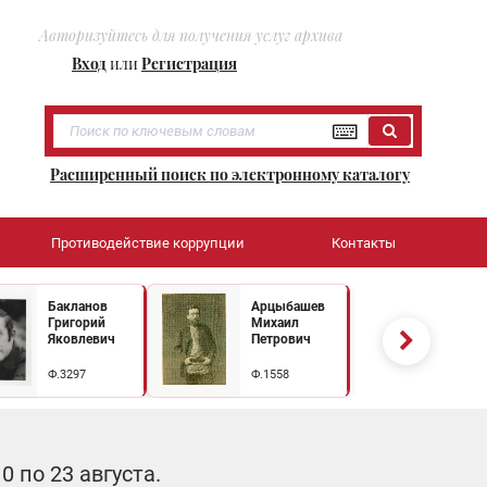
Авторизуйтесь для получения услуг архива
Вход
или
Регистрация
Расширенный поиск по электронному каталогу
Противодействие коррупции
Контакты
Бакланов
Арцыбашев
Григорий
Михаил
Яковлевич
Петрович
Ф.3297
Ф.1558
 по 23 августа.