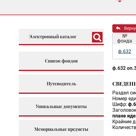
Верну
№
Электронный каталог
фонда
ф.632
Список фондов
ф.632 оп.3
СВЕДЕН
Путеводитель
Раздел си
Номер еди
Шифр:
ф.6
Уникальные документы
Заголовок
плане иде
Крайние д
Количеств
Мемориальные предметы