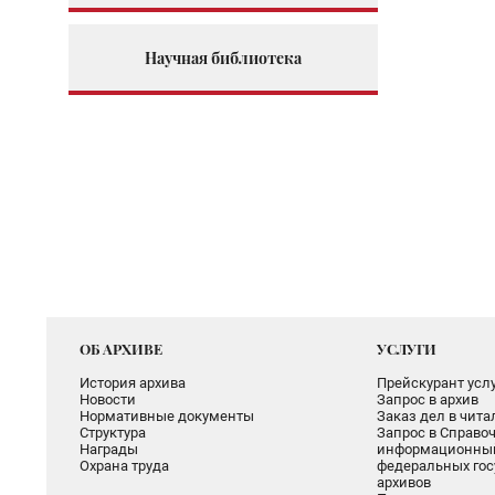
Научная библиотека
ОБ АРХИВЕ
УСЛУГИ
История архива
Прейскурант услу
Новости
Запрос в архив
Нормативные документы
Заказ дел в чит
Структура
Запрос в Справоч
Награды
информационный
Охрана труда
федеральных гос
архивов