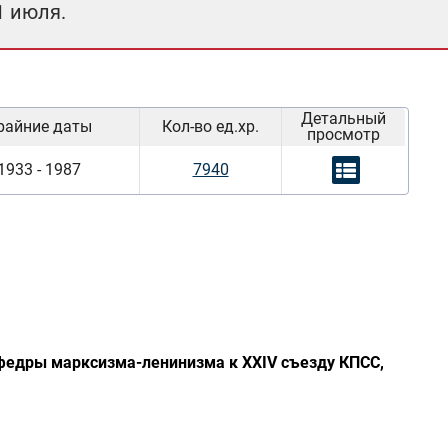
1 июля.
Детальный
райние даты
Кол-во ед.хр.
просмотр
1933 - 1987
7940
афедры марксизма-ленинизма к XXIV съезду КПСС,