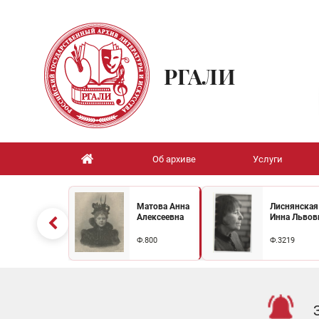
РГАЛИ
Об архиве
Услуги
Матова Анна
Лиснянская
Алексеевна
Инна Львов
Ф.800
Ф.3219