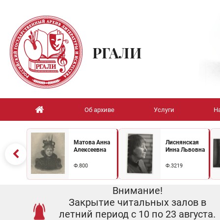
РГАЛИ
Об архиве
Услуги
Н
Матова Анна
Лиснянская
Алексеевна
Инна Львовна
Ф.800
Ф.3219
Внимание!
Закрытие читальных залов в
летний период с 10 по 23 августа.