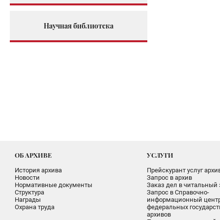
Научная библиотека
ОБ АРХИВЕ
УСЛУГИ
История архива
Прейскурант услуг архи
Новости
Запрос в архив
Нормативные документы
Заказ дел в читальный 
Структура
Запрос в Справочно-
Награды
информационный цент
Охрана труда
федеральных государс
архивов