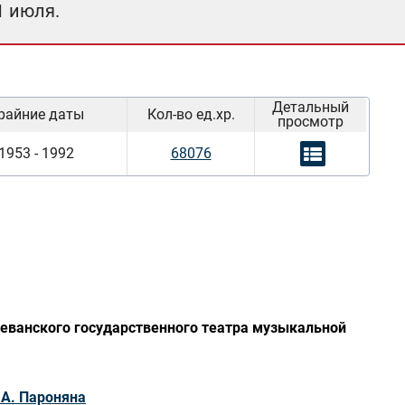
1 июля.
Детальный
райние даты
Кол-во ед.хр.
просмотр
1953 - 1992
68076
еванского государственного театра музыкальной
 А. Пароняна