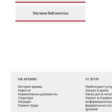
Научная библиотека
ОБ АРХИВЕ
УСЛУГИ
История архива
Прейскурант услу
Новости
Запрос в архив
Нормативные документы
Заказ дел в чит
Структура
Запрос в Справоч
Награды
информационный
Охрана труда
федеральных гос
архивов