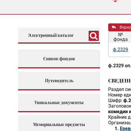
Верну
№
Электронный каталог
фонда
ф.2329
Список фондов
ф.2329 оп.
СВЕДЕН
Путеводитель
Раздел си
Номер еди
Шифр:
ф.2
Уникальные документы
Заголовок
комедии и
Крайние д
Организац
Мемориальные предметы
Ерев