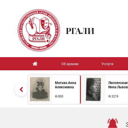
РГАЛИ
Об архиве
Услуги
Матова Анна
Лиснянская
Алексеевна
Инна Львов
Ф.800
Ф.3219