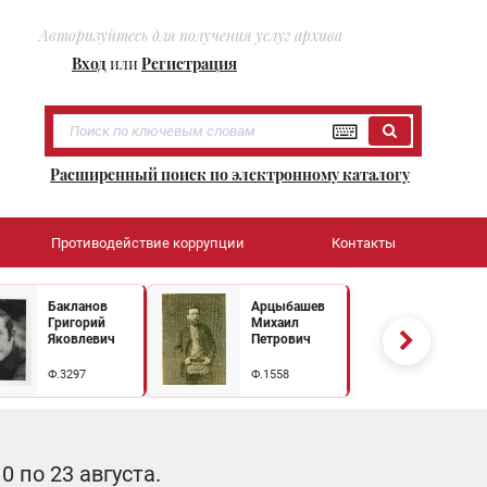
Авторизуйтесь для получения услуг архива
Вход
или
Регистрация
Расширенный поиск по электронному каталогу
Противодействие коррупции
Контакты
Бакланов
Арцыбашев
Григорий
Михаил
Яковлевич
Петрович
Ф.3297
Ф.1558
 по 23 августа.