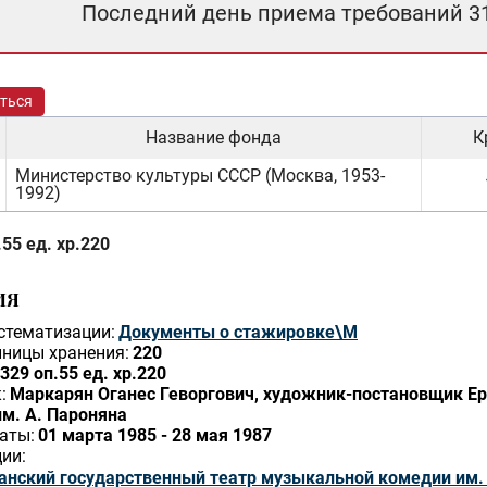
Последний день приема требований 3
ться
Название фонда
К
Министерство культуры СССР (Москва, 1953-
1992)
55 ед. хр.220
ИЯ
стематизации:
Документы о стажировке\М
ницы хранения:
220
329 оп.55 ед. хр.220
:
Маркарян Оганес Геворгович, художник-постановщик Ер
м. А. Пароняна
аты:
01 марта 1985 - 28 мая 1987
ии:
анский государственный театр музыкальной комедии им.