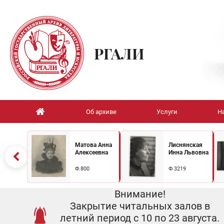
РГАЛИ
Об архиве
Услуги
Н
Матова Анна
Лиснянская
Алексеевна
Инна Львовна
Ф.800
Ф.3219
Внимание!
Закрытие читальных залов в
летний период с 10 по 23 августа.