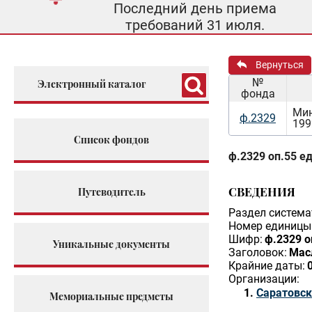
Последний день приема
требований 31 июля.
Вернуться
№
Электронный каталог
фонда
Мин
ф.2329
199
Список фондов
ф.2329 оп.55 ед
СВЕДЕНИЯ
Путеводитель
Раздел система
Номер единицы 
Шифр:
ф.2329 о
Уникальные документы
Заголовок:
Мас
Крайние даты:
Организации:
Саратовск
Мемориальные предметы