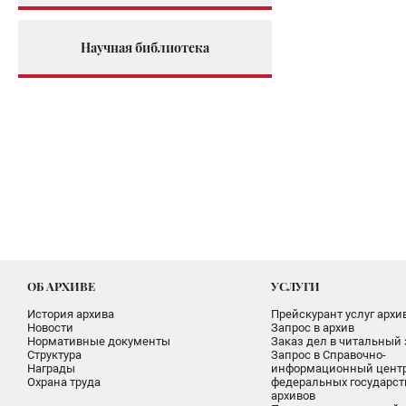
Научная библиотека
ОБ АРХИВЕ
УСЛУГИ
История архива
Прейскурант услуг архи
Новости
Запрос в архив
Нормативные документы
Заказ дел в читальный 
Структура
Запрос в Справочно-
Награды
информационный цент
Охрана труда
федеральных государс
архивов