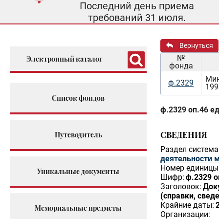
Последний день приема
требований 31 июля.
Вернуться
№
Электронный каталог
фонда
Мин
ф.2329
199
Список фондов
ф.2329 оп.46 ед
СВЕДЕНИЯ
Путеводитель
Раздел система
деятельности 
Номер единицы 
Уникальные документы
Шифр:
ф.2329 о
Заголовок:
Док
(справки, сведе
Крайние даты:
Мемориальные предметы
Организации: