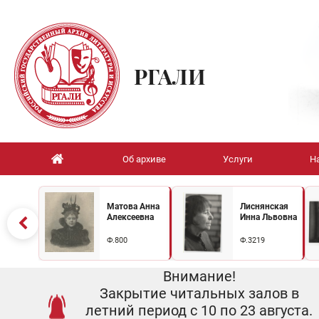
РГАЛИ
Об архиве
Услуги
Н
Матова Анна
Лиснянская
Алексеевна
Инна Львовна
Ф.800
Ф.3219
Внимание!
Закрытие читальных залов в
летний период с 10 по 23 августа.