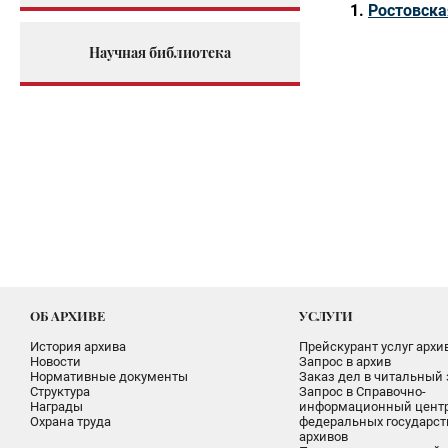
Ростовска
Научная библиотека
ОБ АРХИВЕ
УСЛУГИ
История архива
Прейскурант услуг архи
Новости
Запрос в архив
Нормативные документы
Заказ дел в читальный 
Структура
Запрос в Справочно-
Награды
информационный цент
Охрана труда
федеральных государс
архивов