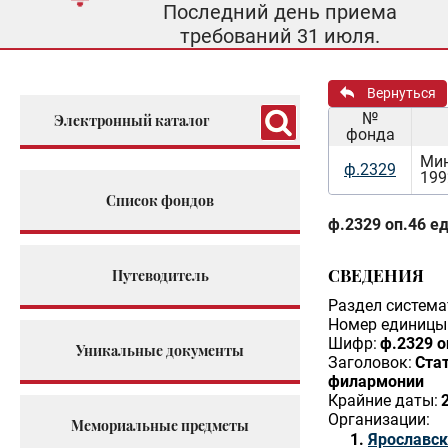
Последний день приема
требований 31 июля.
Вернуться
№
Электронный каталог
фонда
Мин
ф.2329
199
Список фондов
ф.2329 оп.46 ед
СВЕДЕНИЯ
Путеводитель
Раздел система
Номер единицы 
Шифр:
ф.2329 о
Уникальные документы
Заголовок:
Ста
филармонии
Крайние даты:
Организации:
Мемориальные предметы
Ярославск