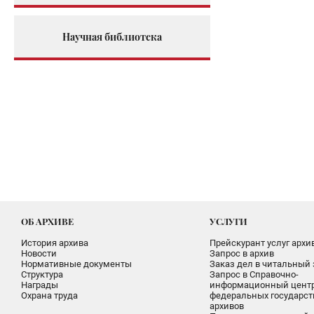
Научная библиотека
ОБ АРХИВЕ
УСЛУГИ
История архива
Прейскурант услуг архи
Новости
Запрос в архив
Нормативные документы
Заказ дел в читальный 
Структура
Запрос в Справочно-
Награды
информационный цент
Охрана труда
федеральных государс
архивов