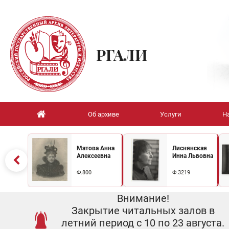
РГАЛИ
Об архиве
Услуги
Н
Матова Анна
Лиснянская
Алексеевна
Инна Львовна
Ф.800
Ф.3219
Внимание!
Закрытие читальных залов в
летний период с 10 по 23 августа.