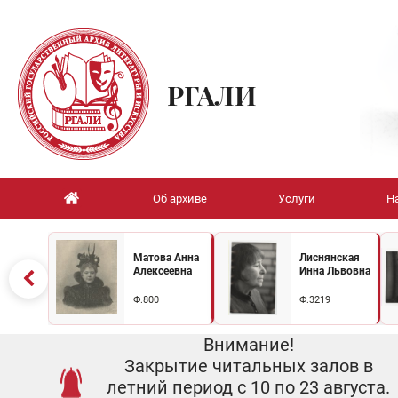
РГАЛИ
Об архиве
Услуги
Н
Матова Анна
Лиснянская
Алексеевна
Инна Львовна
Ф.800
Ф.3219
Внимание!
Закрытие читальных залов в
летний период с 10 по 23 августа.