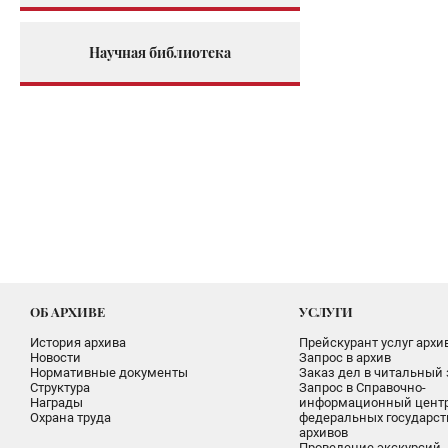
Научная библиотека
ОБ АРХИВЕ
УСЛУГИ
История архива
Прейскурант услуг архи
Новости
Запрос в архив
Нормативные документы
Заказ дел в читальный 
Структура
Запрос в Справочно-
Награды
информационный цент
Охрана труда
федеральных государс
архивов
Проведение экскурсий