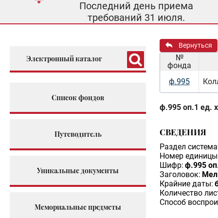
Последний день приема
требований 31 июля.
Вернуться
№
Электронный каталог
фонда
ф.995
Кол
Список фондов
ф.995 оп.1 ед. 
СВЕДЕНИЯ
Путеводитель
Раздел система
Номер единицы 
Шифр:
ф.995 оп
Уникальные документы
Заголовок:
Мель
Крайние даты:
б
Количество лис
Способ воспрои
Мемориальные предметы