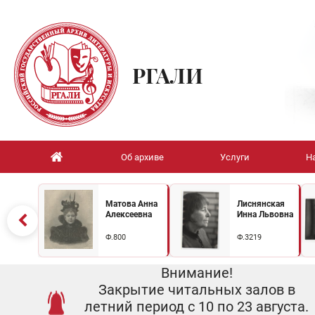
РГАЛИ
Об архиве
Услуги
Н
Матова Анна
Лиснянская
Алексеевна
Инна Львовна
Ф.800
Ф.3219
Внимание!
Закрытие читальных залов в
летний период с 10 по 23 августа.