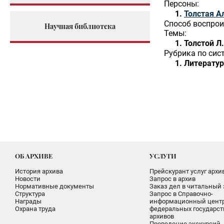
Персоны:
Толстая А
Способ воспрои
Научная библиотека
Темы:
Толстой Л.
Рубрика по сис
Литератур
ОБ АРХИВЕ
УСЛУГИ
История архива
Прейскурант услуг архи
Новости
Запрос в архив
Нормативные документы
Заказ дел в читальный 
Структура
Запрос в Справочно-
Награды
информационный цент
Охрана труда
федеральных государс
архивов
Проведение экскурсий