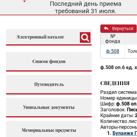
Последний день приема
требований 31 июля.
Вернуться
№
Электронный каталог
фонда
ф.508
Тол
Список фондов
ф.508 оп.6 ед. 
СВЕДЕНИЯ
Путеводитель
Раздел система
Номер единицы 
Шифр:
ф.508 оп
Уникальные документы
Заголовок:
Пис
Крайние даты:
Количество лис
Авторы-персон
Мемориальные предметы
Буланже П