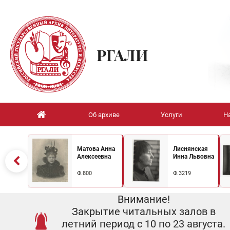
РГАЛИ
Об архиве
Услуги
Н
Матова Анна
Лиснянская
Алексеевна
Инна Львовна
Ф.800
Ф.3219
Внимание!
Закрытие читальных залов в
летний период с 10 по 23 августа.