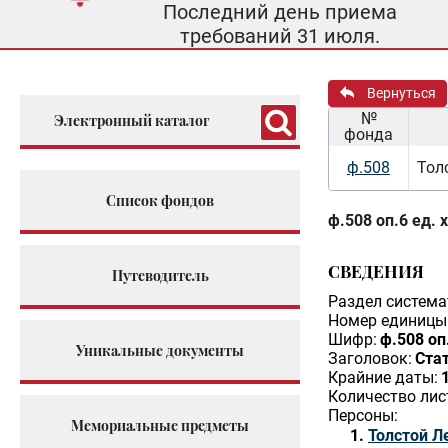
Последний день приема
требований 31 июля.
Вернуться
№
Электронный каталог
фонда
ф.508
Тол
Список фондов
ф.508 оп.6 ед. 
СВЕДЕНИЯ
Путеводитель
Раздел система
Номер единицы 
Шифр:
ф.508 оп.
Уникальные документы
Заголовок:
Стат
Крайние даты:
Количество лис
Персоны:
Мемориальные предметы
Толстой Л