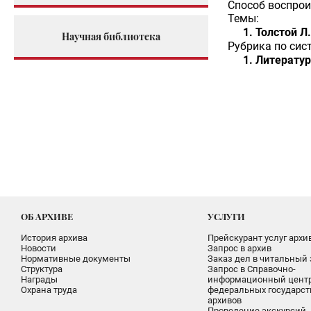
Способ воспрои
Темы:
Толстой Л.
Научная библиотека
Рубрика по сис
Литератур
ОБ АРХИВЕ
УСЛУГИ
История архива
Прейскурант услуг архи
Новости
Запрос в архив
Нормативные документы
Заказ дел в читальный 
Структура
Запрос в Справочно-
Награды
информационный цент
Охрана труда
федеральных государс
архивов
Проведение экскурсий