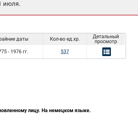
1 июля.
Детальный
райние даты
Кол-во ед.хр.
просмотр
75 - 1976 гг.
537
ановленному лицу. На немецком языке.