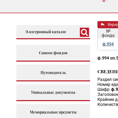
Верну
№
Электронный каталог
фонда
ф.994
Список фондов
ф.994 оп.5
СВЕДЕН
Путеводитель
Раздел си
Номер еди
Шифр:
ф.9
Уникальные документы
Заголовок
Крайние д
Количеств
Мемориальные предметы