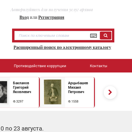
Авторизуйтесь для получения услуг архива
Вход
или
Регистрация
Расширенный поиск по электронному каталогу
Противодействие коррупции
Контакты
Бакланов
Арцыбашев
Григорий
Михаил
Яковлевич
Петрович
Ф.3297
Ф.1558
 по 23 августа.