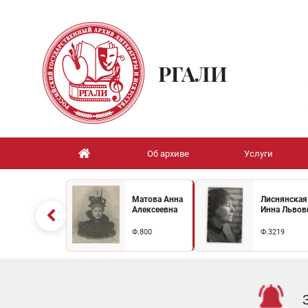
РГАЛИ
Об архиве
Услуги
Матова Анна
Лиснянская
Алексеевна
Инна Львов
Ф.800
Ф.3219