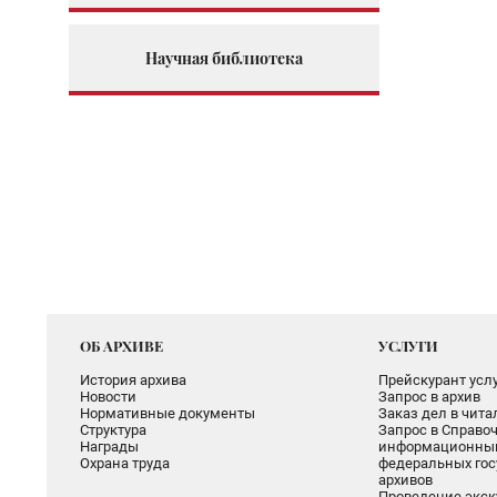
Научная библиотека
ОБ АРХИВЕ
УСЛУГИ
История архива
Прейскурант услу
Новости
Запрос в архив
Нормативные документы
Заказ дел в чит
Структура
Запрос в Справоч
Награды
информационный
Охрана труда
федеральных гос
архивов
Проведение экск