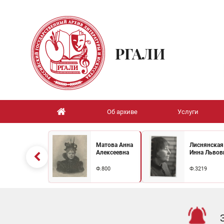
РГАЛИ
Об архиве
Услуги
Матова Анна
Лиснянская
Алексеевна
Инна Львов
Ф.800
Ф.3219