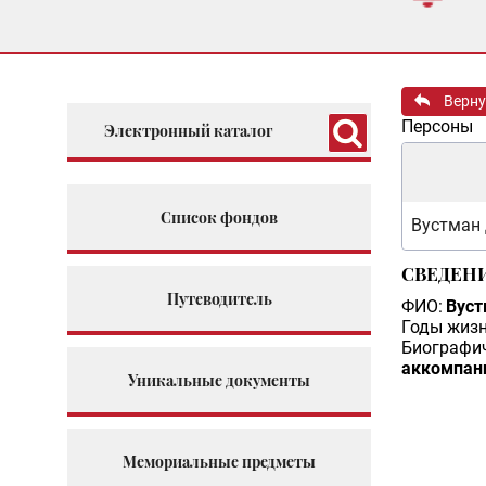
Верну
Персоны
Электронный каталог
Список фондов
Вустман
СВЕДЕН
Путеводитель
ФИО:
Вус
Годы жизн
Биографич
аккомпани
Уникальные документы
Мемориальные предметы