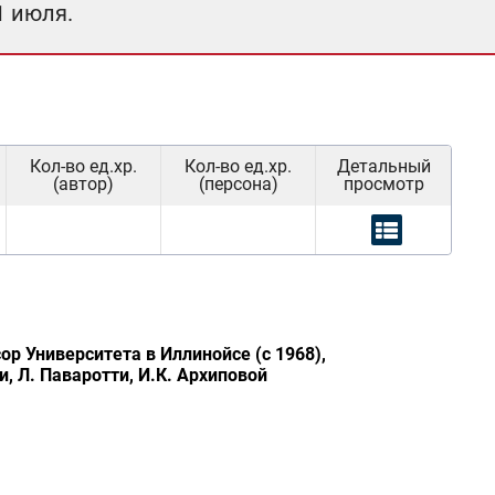
1 июля.
Кол-во ед.хр.
Кол-во ед.хр.
Детальный
(автор)
(персона)
просмотр
ор Университета в Иллинойсе (с 1968),
и, Л. Паваротти, И.К. Архиповой