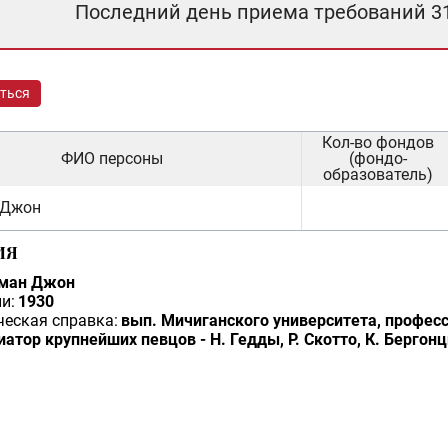
Последний день приема требований 3
ться
Кол-во фондов
ФИО персоны
(фондо-
образователь)
 Джон
ИЯ
тман Джон
и:
1930
еская справка:
вып. Мичиганского университета, професс
атор крупнейших певцов - Н. Гедды, Р. Скотто, К. Бергонц