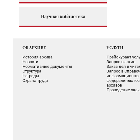
Научная библиотека
ОБ АРХИВЕ
УСЛУГИ
История архива
Прейскурант услу
Новости
Запрос в архив
Нормативные документы
Заказ дел в чит
Структура
Запрос в Справоч
Награды
информационный
Охрана труда
федеральных гос
архивов
Проведение экск