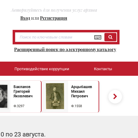
Авторизуйтесь для получения услуг архива
Вход
или
Регистрация
Расширенный поиск по электронному каталогу
Противодействие коррупции
Контакты
Бакланов
Арцыбашев
Григорий
Михаил
Яковлевич
Петрович
Ф.3297
Ф.1558
 по 23 августа.