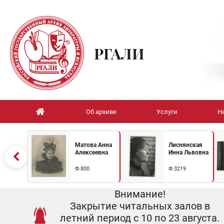
РГАЛИ
Об архиве
Услуги
Н
Матова Анна
Лиснянская
Алексеевна
Инна Львовна
Ф.800
Ф.3219
Внимание!
Закрытие читальных залов в
летний период с 10 по 23 августа.