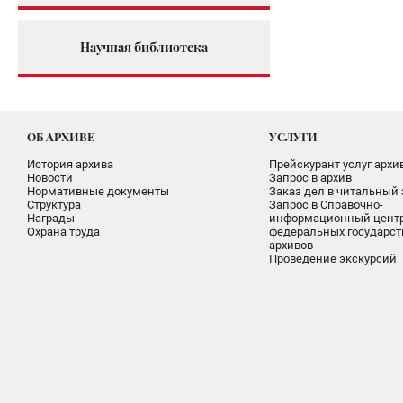
Научная библиотека
ОБ АРХИВЕ
УСЛУГИ
История архива
Прейскурант услуг архи
Новости
Запрос в архив
Нормативные документы
Заказ дел в читальный 
Структура
Запрос в Справочно-
Награды
информационный цент
Охрана труда
федеральных государс
архивов
Проведение экскурсий