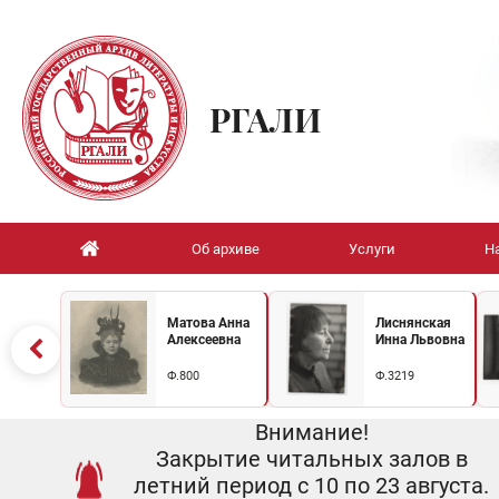
РГАЛИ
Об архиве
Услуги
Н
Матова Анна
Лиснянская
Алексеевна
Инна Львовна
Ф.800
Ф.3219
Внимание!
Закрытие читальных залов в
летний период с 10 по 23 августа.