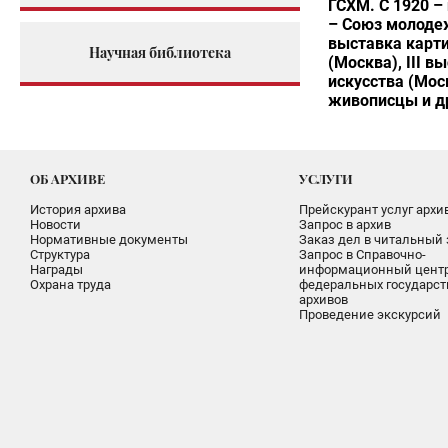
ГСХМ. С 1920 –
– Союз молодеж
выставка карти
Научная библиотека
(Москва), III в
искусства (Мос
живописцы и др
ОБ АРХИВЕ
УСЛУГИ
История архива
Прейскурант услуг архи
Новости
Запрос в архив
Нормативные документы
Заказ дел в читальный 
Структура
Запрос в Справочно-
Награды
информационный цент
Охрана труда
федеральных государс
архивов
Проведение экскурсий