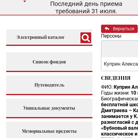
Последний день приема
требований 31 июля.
Вернуться
Персоны
Электронный каталог
Список фондов
Куприн Алекс
СВЕДЕНИЯ
Путеводитель
ФИО:
Куприн Ал
Годы жизни:
10
Биографическая
бесплатной шко
Уникальные документы
Дмитриева – Ка
занимается у К.
разногласий с 
«Бубновый вале
Мемориальные предметы
классическое и