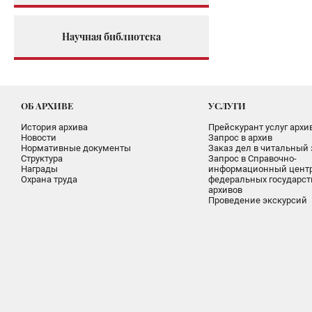
Научная библиотека
ОБ АРХИВЕ
УСЛУГИ
История архива
Прейскурант услуг архи
Новости
Запрос в архив
Нормативные документы
Заказ дел в читальный 
Структура
Запрос в Справочно-
Награды
информационный цент
Охрана труда
федеральных государс
архивов
Проведение экскурсий