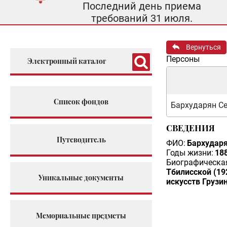
Последний день приема
требований 31 июля.
Вернуться
Персоны
Электронный каталог
Список фондов
Бархударян Се
СВЕДЕНИЯ
Путеводитель
ФИО:
Бархударя
Годы жизни:
188
Биографическая
Тбилисской (19
Уникальные документы
искусств Грузи
Мемориальные предметы