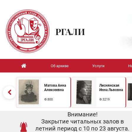
РГАЛИ
Об архиве
Услуги
Н
Матова Анна
Лиснянская
Алексеевна
Инна Львовна
Ф.800
Ф.3219
Внимание!
Закрытие читальных залов в
летний период с 10 по 23 августа.