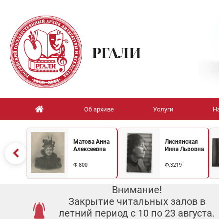
РГАЛИ
Об архиве
Услуги
Н
Матова Анна
Лиснянская
Алексеевна
Инна Львовна
Ф.800
Ф.3219
Внимание!
Закрытие читальных залов в
летний период с 10 по 23 августа.