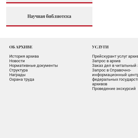
Научная библиотека
ОБ АРХИВЕ
УСЛУГИ
История архива
Прейскурант услуг архи
Новости
Запрос в архив
Нормативные документы
Заказ дел в читальный 
Структура
Запрос в Справочно-
Награды
информационный цент
Охрана труда
федеральных государс
архивов
Проведение экскурсий