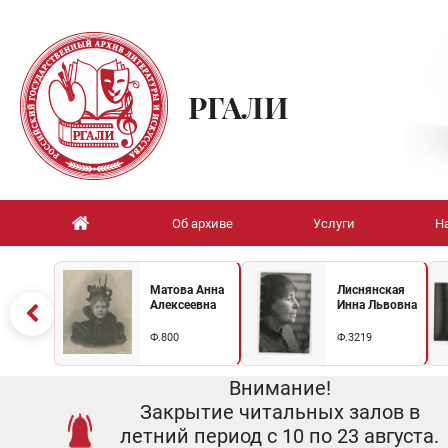
РГАЛИ
Об архиве
Услуги
Н
Матова Анна
Лиснянская
Алексеевна
Инна Львовна
Ф.800
Ф.3219
Внимание!
Закрытие читальных залов в
летний период с 10 по 23 августа.