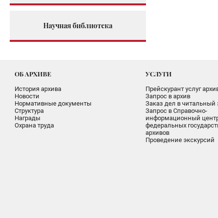
Научная библиотека
ОБ АРХИВЕ
УСЛУГИ
История архива
Прейскурант услуг архи
Новости
Запрос в архив
Нормативные документы
Заказ дел в читальный 
Структура
Запрос в Справочно-
Награды
информационный цент
Охрана труда
федеральных государс
архивов
Проведение экскурсий