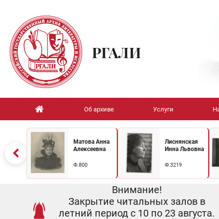
РГАЛИ
Об архиве
Услуги
Н
Матова Анна
Лиснянская
Алексеевна
Инна Львовна
Ф.800
Ф.3219
Внимание!
Закрытие читальных залов в
летний период с 10 по 23 августа.