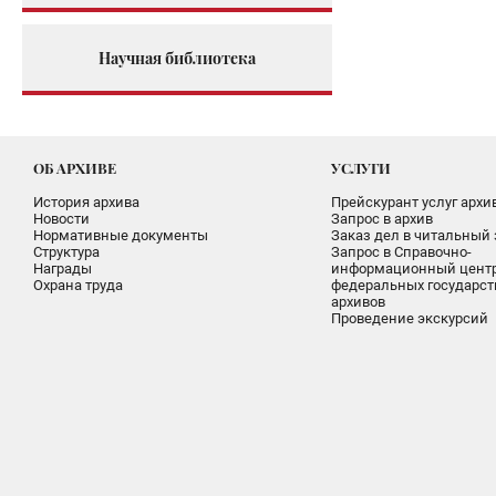
Научная библиотека
ОБ АРХИВЕ
УСЛУГИ
История архива
Прейскурант услуг архи
Новости
Запрос в архив
Нормативные документы
Заказ дел в читальный 
Структура
Запрос в Справочно-
Награды
информационный цент
Охрана труда
федеральных государс
архивов
Проведение экскурсий