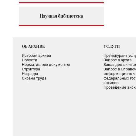
Научная библиотека
ОБ АРХИВЕ
УСЛУГИ
История архива
Прейскурант услу
Новости
Запрос в архив
Нормативные документы
Заказ дел в чит
Структура
Запрос в Справоч
Награды
информационный
Охрана труда
федеральных гос
архивов
Проведение экск