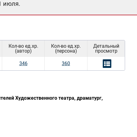
1 июля.
Кол-во ед.хр.
Кол-во ед.хр.
Детальный
(автор)
(персона)
просмотр
346
360
ителей Художественного театра, драматург,