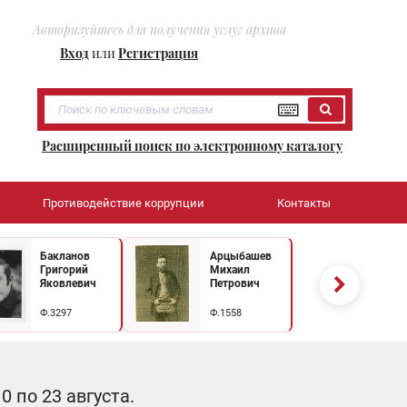
Авторизуйтесь для получения услуг архива
Вход
или
Регистрация
Расширенный поиск по электронному каталогу
Противодействие коррупции
Контакты
Бакланов
Арцыбашев
Григорий
Михаил
Яковлевич
Петрович
Ф.3297
Ф.1558
 по 23 августа.