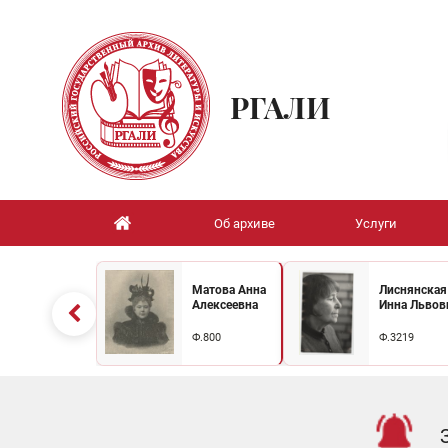
РГАЛИ
Об архиве
Услуги
Матова Анна
Лиснянская
Алексеевна
Инна Львов
Ф.800
Ф.3219