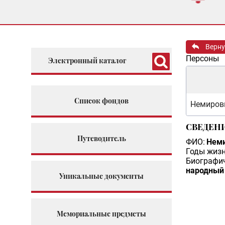
Верну
Персоны
Электронный каталог
Список фондов
Немиров
СВЕДЕН
Путеводитель
ФИО:
Неми
Годы жизн
Биографич
народный
Уникальные документы
Мемориальные предметы