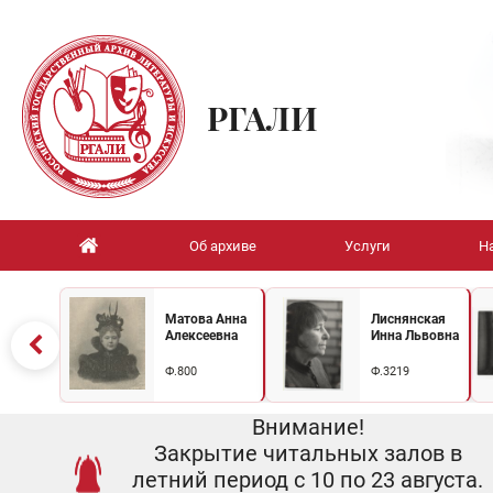
РГАЛИ
Об архиве
Услуги
Н
Матова Анна
Лиснянская
Алексеевна
Инна Львовна
Ф.800
Ф.3219
Внимание!
Закрытие читальных залов в
летний период с 10 по 23 августа.