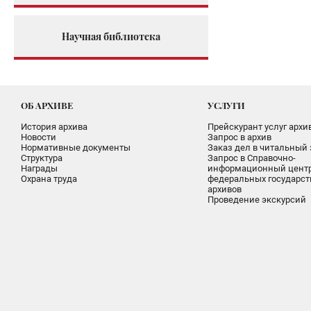
Научная библиотека
ОБ АРХИВЕ
УСЛУГИ
История архива
Прейскурант услуг архи
Новости
Запрос в архив
Нормативные документы
Заказ дел в читальный 
Структура
Запрос в Справочно-
Награды
информационный цент
Охрана труда
федеральных государс
архивов
Проведение экскурсий