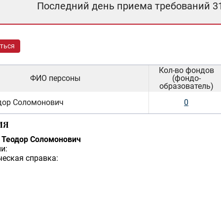
Последний день приема требований 3
ться
Кол-во фондов
ФИО персоны
(фондо-
образователь)
дор Соломонович
0
ИЯ
 Теодор Соломонович
и:
еская справка: