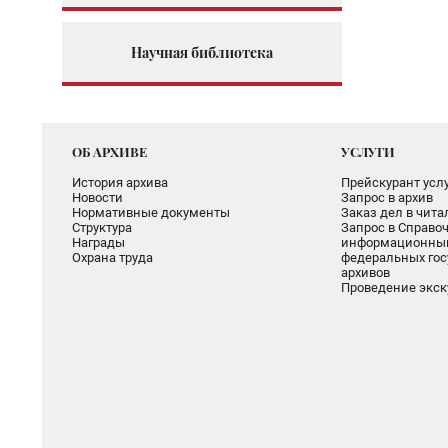
Научная библиотека
ОБ АРХИВЕ
УСЛУГИ
История архива
Прейскурант услу
Новости
Запрос в архив
Нормативные документы
Заказ дел в чит
Структура
Запрос в Справоч
Награды
информационный
Охрана труда
федеральных гос
архивов
Проведение экск