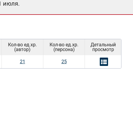
1 июля.
Кол-во ед.хр.
Кол-во ед.хр.
Детальный
(автор)
(персона)
просмотр
21
25