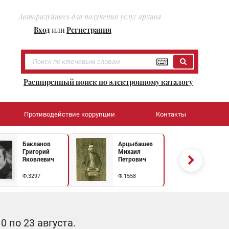
Авторизуйтесь для получения услуг архива
Вход
или
Регистрация
Расширенный поиск по электронному каталогу
Противодействие коррупции
Контакты
Бакланов
Арцыбашев
Григорий
Михаил
Яковлевич
Петрович
Ф.3297
Ф.1558
 по 23 августа.