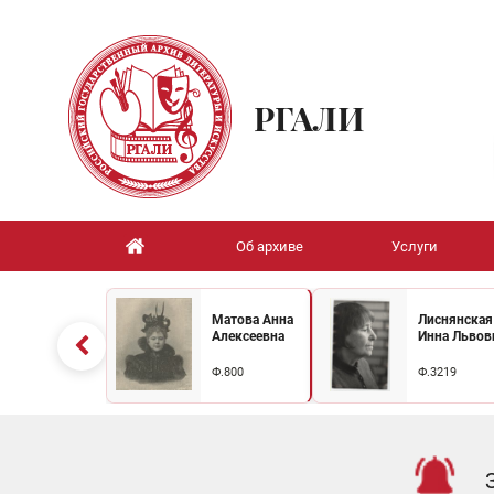
РГАЛИ
Об архиве
Услуги
Матова Анна
Лиснянская
Алексеевна
Инна Львов
Ф.800
Ф.3219