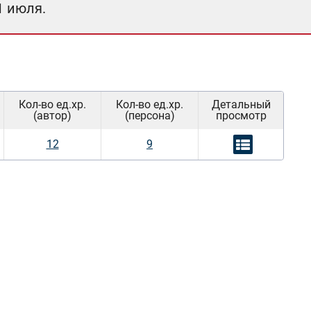
1 июля.
Кол-во ед.хр.
Кол-во ед.хр.
Детальный
(автор)
(персона)
просмотр
12
9