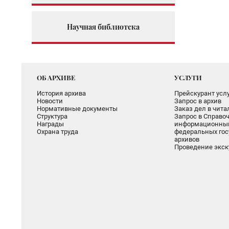
Научная библиотека
ОБ АРХИВЕ
УСЛУГИ
История архива
Прейскурант услу
Новости
Запрос в архив
Нормативные документы
Заказ дел в чит
Структура
Запрос в Справоч
Награды
информационный
Охрана труда
федеральных гос
архивов
Проведение экск