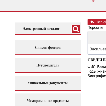
Верну
Персоны
Электронный каталог
Список фондов
Василье
СВЕДЕН
Путеводитель
ФИО:
Васи
Годы жизн
Биографич
Уникальные документы
Мемориальные предметы