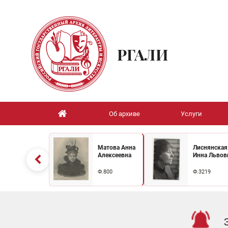
РГАЛИ
Об архиве
Услуги
Матова Анна
Лиснянская
Алексеевна
Инна Львов
Ф.800
Ф.3219