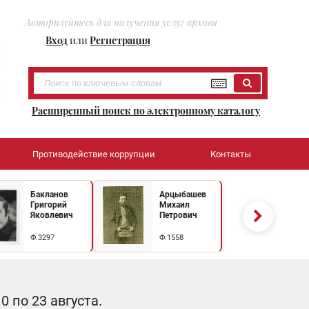
Авторизуйтесь для получения услуг архива
Вход
или
Регистрация
Расширенный поиск по электронному каталогу
Противодействие коррупции
Контакты
Бакланов
Арцыбашев
Григорий
Михаил
Яковлевич
Петрович
Ф.3297
Ф.1558
 по 23 августа.