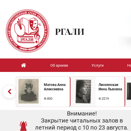
РГАЛИ
Об архиве
Услуги
Н
Матова Анна
Лиснянская
Алексеевна
Инна Львовна
Ф.800
Ф.3219
Внимание!
Закрытие читальных залов в
летний период с 10 по 23 августа.