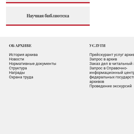
Научная библиотека
ОБ АРХИВЕ
УСЛУГИ
История архива
Прейскурант услуг архи
Новости
Запрос в архив
Нормативные документы
Заказ дел в читальный 
Структура
Запрос в Справочно-
Награды
информационный цент
Охрана труда
федеральных государс
архивов
Проведение экскурсий