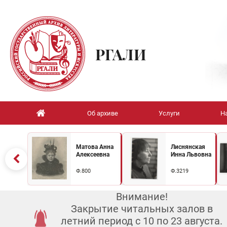
РГАЛИ
Об архиве
Услуги
Н
Матова Анна
Лиснянская
Алексеевна
Инна Львовна
Ф.800
Ф.3219
Внимание!
Закрытие читальных залов в
летний период с 10 по 23 августа.