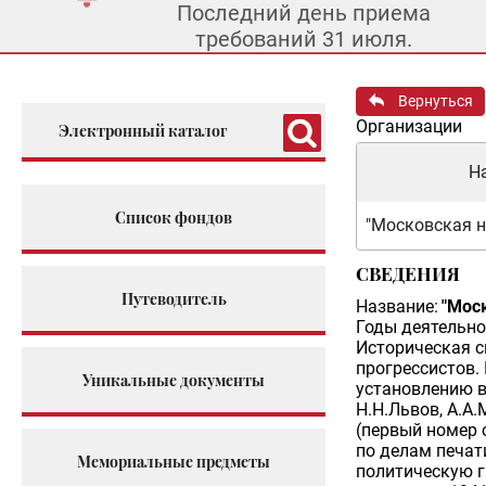
Последний день приема
требований 31 июля.
Вернуться
Организации
Электронный каталог
Н
Список фондов
"Московская н
СВЕДЕНИЯ
Путеводитель
Название:
"Мос
Годы деятельно
Историческая с
прогрессистов. 
Уникальные документы
установлению в
Н.Н.Львов, А.А.
(первый номер 
по делам печат
Мемориальные предметы
политическую г