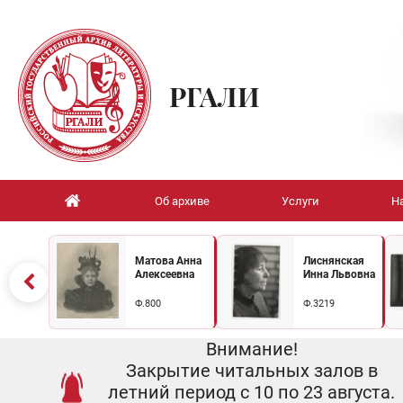
РГАЛИ
Об архиве
Услуги
Н
Матова Анна
Лиснянская
Алексеевна
Инна Львовна
Ф.800
Ф.3219
Внимание!
Закрытие читальных залов в
летний период с 10 по 23 августа.