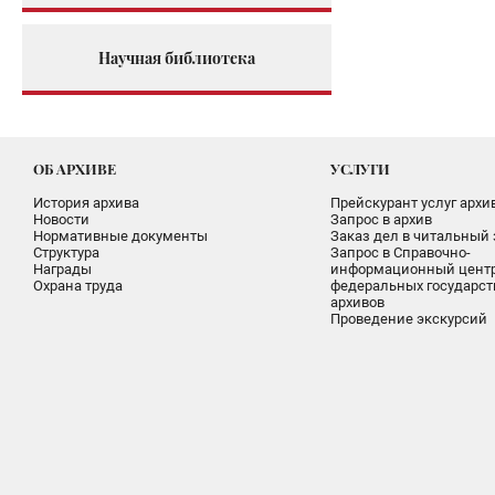
Научная библиотека
ОБ АРХИВЕ
УСЛУГИ
История архива
Прейскурант услуг архи
Новости
Запрос в архив
Нормативные документы
Заказ дел в читальный 
Структура
Запрос в Справочно-
Награды
информационный цент
Охрана труда
федеральных государс
архивов
Проведение экскурсий